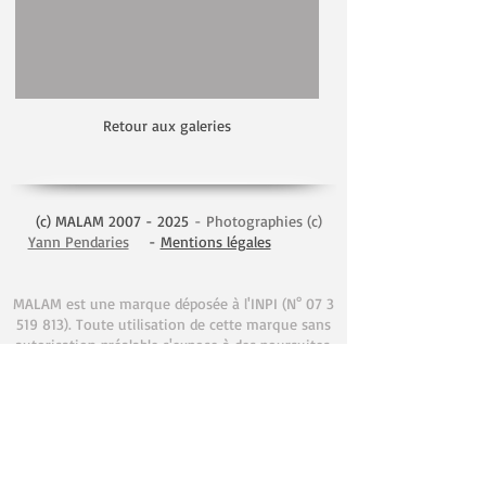
Retour aux galeries
(c) MALAM
2007 - 2025
- Photographies (c)
Yann Pendaries
-
Mentions légales
​
MALAM est une marque déposée à l'INPI (N°
07 3
519 813)
. Toute utilisation de cette marque sans
autorisation préalable s'expose à des poursuites.
Les éléments graphiques et textuels de ce site ne
sont pas libres de droits.
Toute reproduction, même partielle, de textes,
images ou modèles présents sur ce site sans
accord préalable, quel que soit le mode de
reproduction, est interdite.